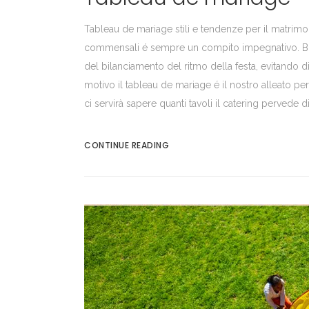
Tableau de mariage stili e tendenze per il matrimo
commensali é sempre un compito impegnativo. Biso
del bilanciamento del ritmo della festa, evitando di a
motivo il tableau de mariage é il nostro alleato 
ci servirà sapere quanti tavoli il catering pervede d
CONTINUE READING