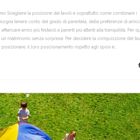
nio Scegliere la posizione dei tavoli e soprattutto come combinare i
gna tenere conto del grado di parentela, delle preferenze di amici
ffiancare amici più festaioli a parenti più attenti alla tranquillità. Per 
per un matrimonio senza sorprese. Per decidere la composzione del ta
i posizionare, il loro posizionamento rispetto agli sposi e...