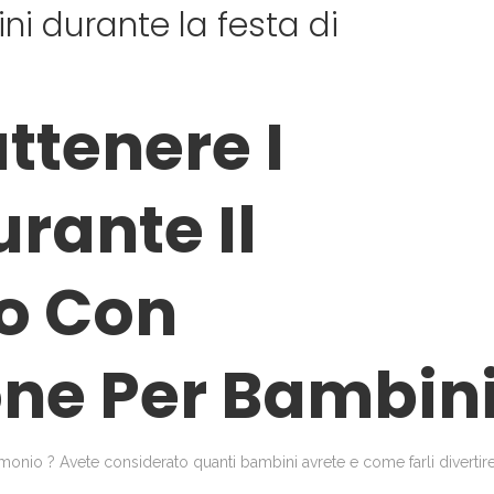
i durante la festa di
ttenere I
rante Il
o Con
ne Per Bambin
imonio ? Avete considerato quanti bambini avrete e come farli divertir