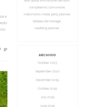
abiti sposa
animazione bambini
compleanno
comunione
matrimonio
moda
party planner
zia e
tableau de mariage
questo
wedding planner
volo
ARCHIVIO
October 2023
September 2020
December 2019
October 2019
July 2019
June 2019