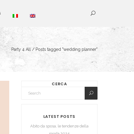
S
Party 4 All
/
Posts tagged "wedding planner"
CERCA
LATEST POSTS
Abito da sposa, le tendenze della
moda 2024