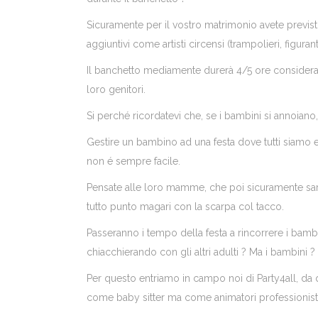
Sicuramente per il vostro matrimonio avete previst
aggiuntivi come artisti circensi (trampolieri, figuran
Il banchetto mediamente durerà 4/5 ore consideran
loro genitori.
Si perché ricordatevi che, se i bambini si annoiano
Gestire un bambino ad una festa dove tutti siamo e
non é sempre facile.
Pensate alle loro mamme, che poi sicuramente sara
tutto punto magari con la scarpa col tacco.
Passeranno i tempo della festa a rincorrere i bambin
chiacchierando con gli altri adulti ? Ma i bambini ?
Per questo entriamo in campo noi di Party4all, da
come baby sitter ma come animatori professionist