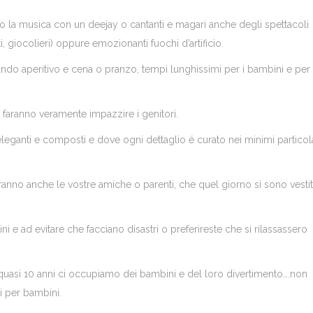
o la musica con un deejay o cantanti e magari anche degli spettacoli
ti, giocolieri) oppure emozionanti fuochi d’artificio.
do aperitivo e cena o pranzo, tempi lunghissimi per i bambini e per 
, faranno veramente impazzire i genitori.
leganti e composti e dove ogni dettaglio é curato nei minimi particol
nno anche le vostre amiche o parenti, che quel giorno si sono vestit
i e ad evitare che facciano disastri o preferireste che si rilassassero
 quasi 10 anni ci occupiamo dei bambini e del loro divertimento….non
i per bambini.