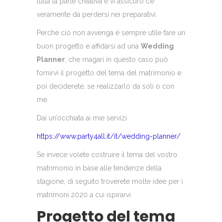
tutta la parte creativa e vi assicuro c’é
veramente da perdersi nei preparativi.
Perché ciò non avvenga é sempre utile fare un
buon progetto e affidarsi ad una
Wedding
Planner
, che magari in questo caso può
fornirvi il progetto del tema del matrimonio e
poi deciderete, se realizzarlo da soli o con
me.
Dai un’occhiata ai mie servizi
https://www.party4all.it/it/wedding-planner/
Se invece volete costruire il tema del vostro
matrimonio in base alle tendenze della
stagione, di seguito troverete molte idee per i
matrimoni 2020 a cui ispirarvi
Progetto del tema