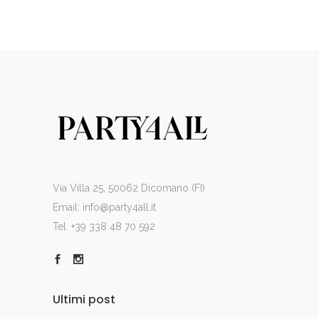
Via Villa 25, 50062 Dicomano (FI)
Email:
info@party4all.it
Tel. +39 338 48 70 592
Ultimi post