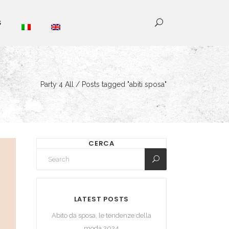
S
Party 4 All
/
Posts tagged "abiti sposa"
CERCA
LATEST POSTS
Abito da sposa, le tendenze della
moda 2024