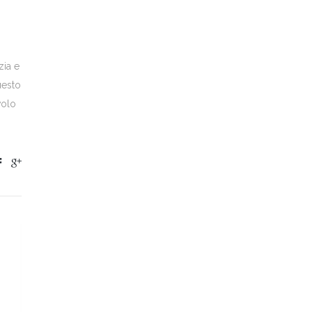
zia e
questo
volo