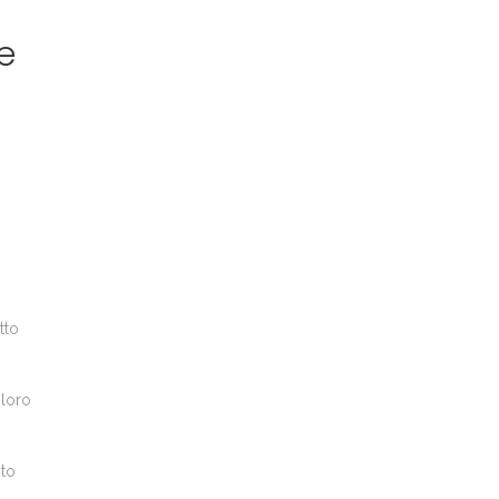
e
tto
 loro
ito