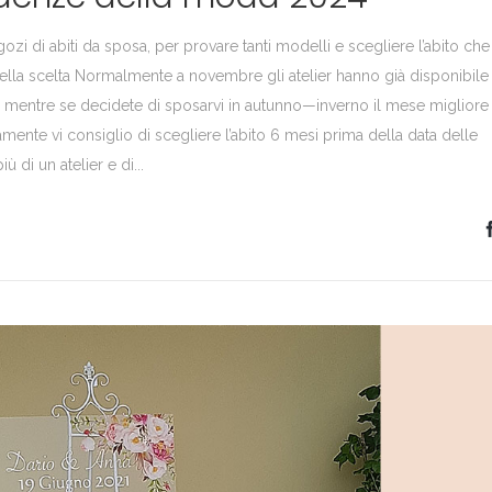
gozi di abiti da sposa, per provare tanti modelli e scegliere l’abito che
ella scelta Normalmente a novembre gli atelier hanno già disponibile 
, mentre se decidete di sposarvi in autunno—inverno il mese migliore
mente vi consiglio di scegliere l’abito 6 mesi prima della data delle
 di un atelier e di...