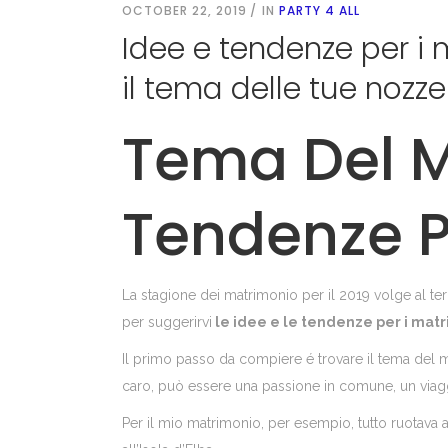
OCTOBER 22, 2019
IN
PARTY 4 ALL
Idee e tendenze per i
il tema delle tue nozze
Tema Del M
Tendenze Pe
La stagione dei matrimonio per il 2019 volge al t
per suggerirvi
le idee e le tendenze per i matr
Il primo passo da compiere é trovare il tema del 
caro, può essere una passione in comune, un viag
Per il mio matrimonio, per esempio, tutto ruotava 