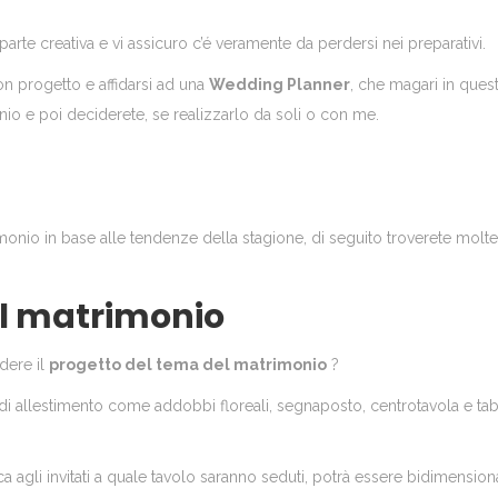
arte creativa e vi assicuro c’é veramente da perdersi nei preparativi.
n progetto e affidarsi ad una
Wedding Planner
, che magari in ques
nio e poi deciderete, se realizzarlo da soli o con me.
imonio in base alle tendenze della stagione, di seguito troverete molte
el matrimonio
dere il
progetto del tema del matrimonio
?
di allestimento come addobbi floreali, segnaposto, centrotavola e ta
ica agli invitati a quale tavolo saranno seduti, potrà essere bidimension