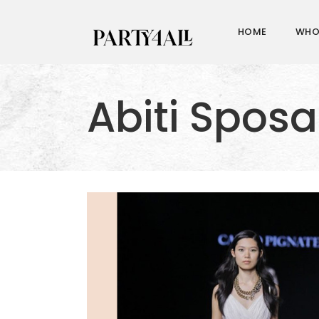
HOME
WHO
Abiti Spos