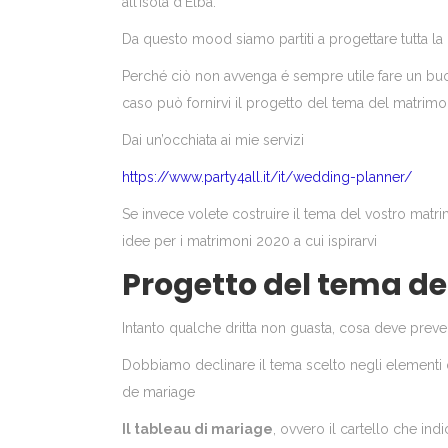
all’Isola d’Elba.
Da questo mood siamo partiti a progettare tutta la p
Perché ciò non avvenga é sempre utile fare un buo
caso può fornirvi il progetto del tema del matrimo
Dai un’occhiata ai mie servizi
https://www.party4all.it/it/wedding-planner/
Se invece volete costruire il tema del vostro matr
idee per i matrimoni 2020 a cui ispirarvi
Progetto del tema d
Intanto qualche dritta non guasta, cosa deve preve
Dobbiamo declinare il tema scelto negli elementi 
de mariage
Il tableau di mariage
, ovvero il cartello che ind