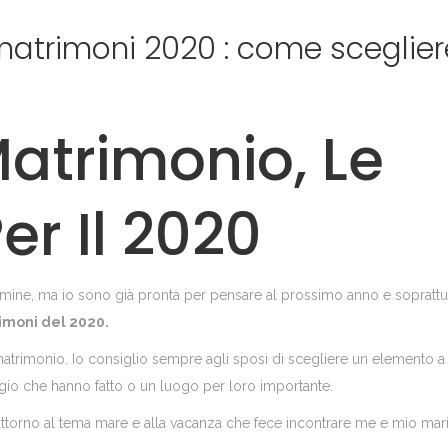
 matrimoni 2020 : come sceglier
atrimonio, Le
r Il 2020
ermine, ma io sono già pronta per pensare al prossimo anno e soprattu
imoni del 2020.
matrimonio. Io consiglio sempre agli sposi di scegliere un elemento a
gio che hanno fatto o un luogo per loro importante.
attorno al tema mare e alla vacanza che fece incontrare me e mio mar