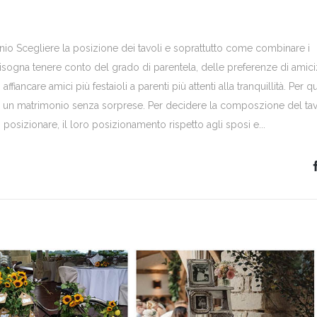
nio Scegliere la posizione dei tavoli e soprattutto come combinare i
gna tenere conto del grado di parentela, delle preferenze di amici
ffiancare amici più festaioli a parenti più attenti alla tranquillità. Per 
per un matrimonio senza sorprese. Per decidere la composzione del ta
i posizionare, il loro posizionamento rispetto agli sposi e...