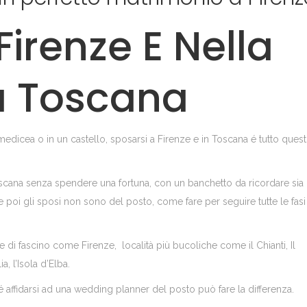
Firenze E Nella
 Toscana
 medicea o in un castello, sposarsi a Firenze e in Toscana é tutto ques
cana senza spendere una fortuna, con un banchetto da ricordare sia
 se poi gli sposi non sono del posto, come fare per seguire tutte le fas
e di fascino come Firenze, località più bucoliche come il Chianti, Il
a, l’Isola d’Elba.
é affidarsi ad una wedding planner del posto può fare la differenza.