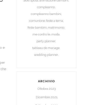
abiti sposa
animazione bambini
compleanno
compleanno bambini
comunione
feste a tema
feste bambini
matrimonio
me contro te
moda
party planner
to e
tableau de mariage
wedding planner
 per
i che
ARCHIVIO
Ottobre 2023
Dicembre 2021