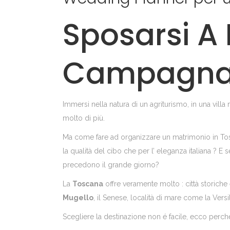
Sposarsi A 
Campagna
Immersi nella natura di un agriturismo, in una villa
molto di più.
Ma come fare ad organizzare un matrimonio in Tos
la qualità del cibo che per l’ eleganza italiana ? E
precedono il grande giorno?
La
Toscana
offre veramente molto : città storiche 
Mugello
, il Senese, località di mare come la Versili
Scegliere la destinazione non é facile, ecco perch