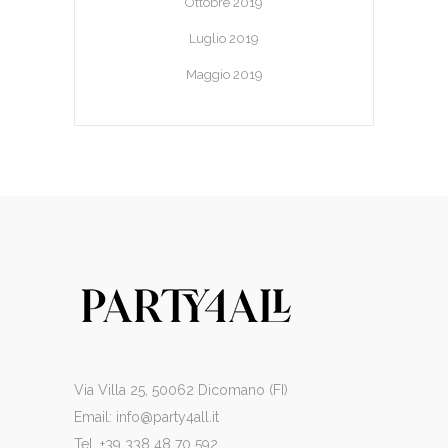
Ottobre 2019
Luglio 2019
Maggio 2019
Via Villa 25, 50062 Dicomano (FI)
Email:
info@party4all.it
Tel. +39 338 48 70 592